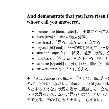
And demonstrate that you have risen f
whose call you answered.
demonstrate [démənstrèit] 
risen [rízn] : 「rise の過去分詞」
rise [ráiz] : 「昇る、上がる、起立する」
beyond [bi(j)ɑ́nd] : 「〜の域を
situation [sìt∫uéi∫n] : 「状況
hold back : 「抑える、引き下がる、押
separate [sépərèit] : 「分かれた、
answer [ǽnsə(r)] : 「〜に答える」
❖ "And demonstrate that ~ "「そして
のだ」と実証しなさい。"that could hol
うとするような」状況を遥かに超越して、立ち
ットの思考システムへと昇ったのだ、というこ
のである。神の住む天の王国は、もう近い。