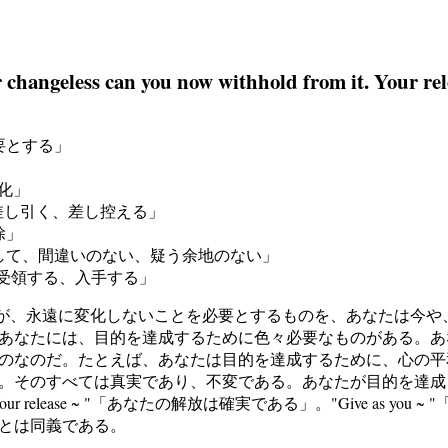
r changeless can you now withhold from it. Your rele
を必要とする」
無変化」
いでおく、差し引く、差し控える」
解除」
、確かな、確信して、間違いのない、疑う余地のない」
受け取る、受領する、入手する」
ds ~ "「あなたの目的が、永遠に変化しないことを必要とするものを、あ
あなたには、目的を達成するために色々必要なものがある。あ
のなのだ。たとえば、あなたは目的を達成するために、心の平
。そのすべては真実であり、不変である。あなたが目的を達成
elease ~ "「あなたの解放は確実である」。"Give as yo
とは同義である。