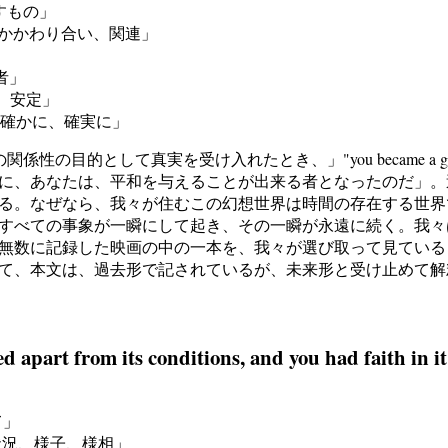
目指すもの」
係、結び付き、かかわり合い、関連」
贈者」
安心、安定」
っかりと、確かに、確実に」
なたの関係性の目的として真実を受け入れたとき、」"you became a giv
に、あなたは、平和を与えることが出来る者となったのだ」。過
る。なぜなら、我々が住むこの幻想世界は時間の存在する世界
すべての事象が一瞬にして起き、その一瞬が永遠に続く。我々
無数に記録した映画の中の一本を、我々が選び取って見ている
て、本文は、過去形で記されているが、未来形と受け止めて解
ed apart from its conditions, and you had faith in i
て」
、状態、状況、様子、様相」