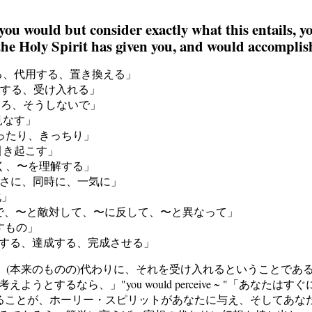
If you would but consider exactly what this entails,
 the Holy Spirit has given you, and would accomplish
「〜を代わりにする、代用する、置き換える」
める、容認する、受け入れる」
れよりむしろ、そうしないで」
〜と見なす」
厳密に、ぴったり、きっちり」
する、引き起こす」
、〜に気付く、〜を理解する」
にとっさに、同時に、一気に」
変化」
て、〜と不和で、〜と敵対して、〜に反して、〜と異なって」
目指すもの」
し遂げる、成就する、達成する、完成させる」
てることは、(本来のものの)代わりに、それを受け入れるということである」。"If
とするなら、」"you would perceive ~ "「あなた
~ "「代わりを立てることが、ホーリー・スピリットがあなたに与え、そし