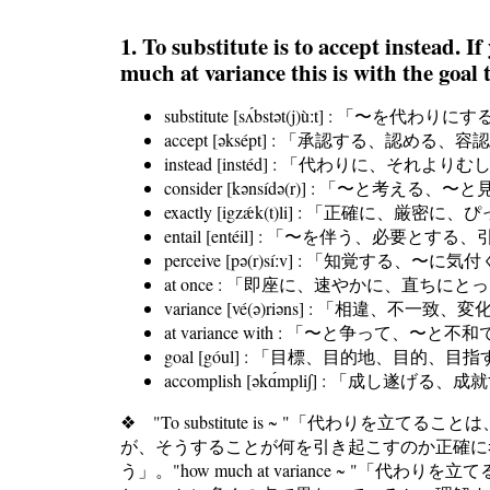
1. To substitute is to accept instead. 
much at variance this is with the goal
substitute [sʌ́bstət(j)ùːt] : 
accept [əksépt] : 「承認する、認
instead [instéd] : 「代わりに、そ
consider [kənsídə(r)] : 「〜と考える、
exactly [igzǽk(t)li] : 「正確に、
entail [entéil] : 「〜を伴う、必要と
perceive [pə(r)síːv] : 「知覚する
at once : 「即座に、速やかに、直ち
variance [vé(ə)riəns] : 「相違、不一致、
at variance with : 「〜と争っ
goal [góul] : 「目標、目的地、目的、
accomplish [əkɑ́mpli∫] : 「成
❖ "To substitute is ~ "「代わりを立
が、そうすることが何を引き起こすのか正確に考えよう
う」。"how much at variance 