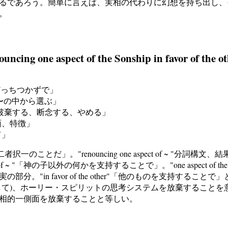
るであろう。簡単に言えば、実相の代わりに幻想を持ち出し、
。
ouncing one aspect of the Sonship in favor of the ot
」
間に、どっちつかずで」
選ぶ、〜の中から選ぶ」
る、捨てる、破棄する、断念する、やめる」
、側面、特徴」
て」
るとは、二者択一のことだ」。"renouncing one aspect of ~
 ~ "「神の子以外の何かを支持することで」。"one aspect of t
。"in favor of the other"「他のものを支持する
して)、ホーリー・スピリットの思考システムを放棄することを
相的一側面を放棄することと等しい。