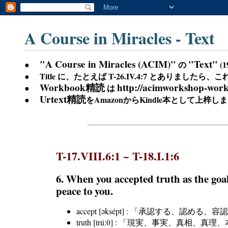
A Course in Miracles - Text
"A Course in Miracles (ACIM)"
"Text"
の
(
●
Title に、たとえば T-26.IV.4:7 とありましたら、
●
Workbook精読
http://acimworkshop-work
は
●
Urtext精読
●
をAmazonからKindle本として上梓し
T-17.VIII.6:1 ~ T-18.I.1:6
6. When you accepted truth as the goal
peace to you.
accept [əksépt] : 「承認する、認
truth [trúːθ] : 「現実、事実、真相、