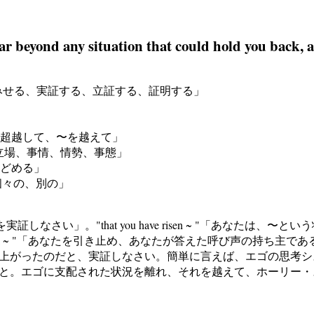
ar beyond any situation that could hold you back,
: 「実際にやってみせる、実証する、立証する、証明する」
越えて、〜を超越して、〜を越えて」
、場所、状態、立場、事情、情勢、事態」
しとどめる」
離れた、個々の、別の」
、that以下を実証しなさい」。"that you have risen ~ "「
d you back ~ "「あなたを引き止め、あなたが答えた呼び声の持
上がったのだと、実証しなさい。簡単に言えば、エゴの思考シ
と。エゴに支配された状況を離れ、それを越えて、ホーリー・