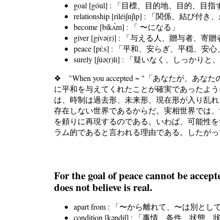
goal [góul] : 「目標、目的地、目的、
relationship [riléi∫n∫ìp] : 「関
become [bikʌ́m] : 「 〜になる」
giver [gívə(r)] : 「与える人、贈与者、寄
peace [píːs] : 「平和、安らぎ、平穏、
surely [∫úə(r)li] : 「疑いなく、し
❖ "When you accepted ~ "「あなたが、あ
に平和を与えてくれたことが確実であったよう
は、時制は過去形、未来形、現在形が入り乱れ
存在しない世界であるからだ。実相世界では、
を頼りに再現するのである。いわば、可能性を
ラム的であると言われる理由である。したがっ
For the goal of peace cannot be accept
does not believe is real.
apart from : 「〜から離れて、〜は別とし
condition [kəndí∫] : 「事情、条件