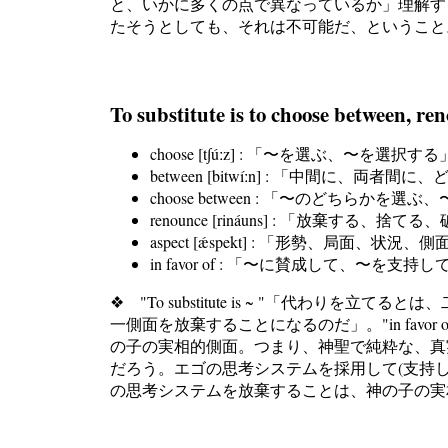
と、いかに多くの点で異なっているか」理解す
たそうとしても、それは不可能だ、ということ
To substitute is to choose between, ren
choose [t∫úːz] : 「〜を選ぶ、〜を選択する
between [bitwíːn] : 「中間に、両者
choose between : 「〜のどちらかを
renounce [rináuns] : 「放棄す
aspect [ǽspekt] : 「形勢、局面、状況
in favor of : 「〜に賛成して、〜を支持し
❖ "To substitute is ~ "「代わりを立て
一側面を放棄することになるのだ」。"in favor of
の子の実相的側面。つまり、神聖で純粋な、真実の部分
だろう。エゴの思考システムを採用して(支持
の思考システムを放棄することは、神の子の実