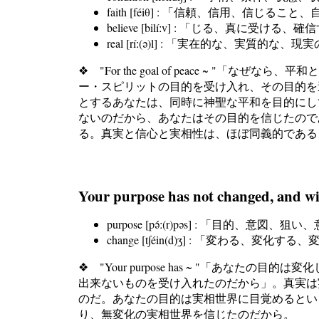
faith [féiθ] : 「信頼、信用、信じる
believe [bilíːv] : 「じる、真に受け
real [ríː(ə)l] : 「実在的な、実質的
❖ "For the goal of peace ~
ー・スピリットの目的を受け入れ、その目的を
とするあなたは、同時に神聖な平和を目的にしているの
ないのだから、あなたはその目的を信じたので
る。真実と信心と実相性は、ほぼ同義的である
Your purpose has not changed, and wil
purpose [pə́ː(r)pəs] : 「目的、意
change [t∫éin(d)ʒ] : 「変わる、変化す
❖ "Your purpose has ~ "「あなたの目
出来ないものを受け入れたのだから」。真実は
のだ。あなたの目的は実相世界に目覚めるとい
り、無変化の実相世界を信じたのだから。