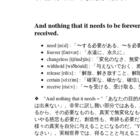
And nothing that it needs to be foreve
received.
need [níːd] : 「〜する必要がある、〜
forever [fərévər] : 「永遠に、永久に」
changeless [tʃéindʒlis] : 「変化のなさ、
withhold [wiðhóuld] : 「与えな
release [rilíːs] : 「解放、解き放すこと、
certain [sə́ː(r)tn] : 「確実な
receive [risíːv] : 「〜を受ける、
❖ "And nothing that it nee
は出来ない」。非常に訳し難い部分ではある。
るから、その必要なものも、真実で無変化なも
いやる慈悲も必要だ。創造性も、奇跡も必要だ
様々の真実を自分に与えることになるのだ。"Your r
なさい」。実相世界では、得ることと与えるこ