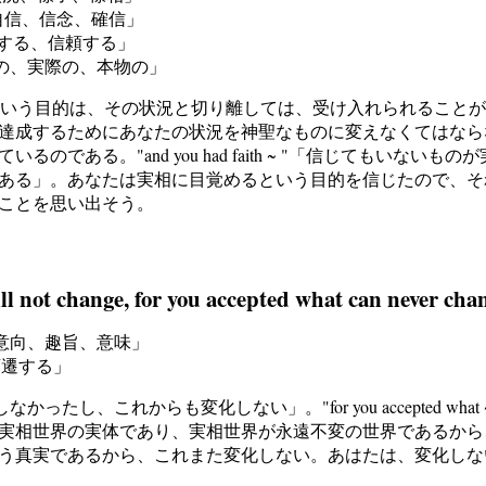
こと、自信、信念、確信」
る、確信する、信頼する」
な、現実の、実際の、本物の」
 "「なぜなら、平和という目的は、その状況と切り離しては、受け入れられ
達成するためにあなたの状況を神聖なものに変えなくてはなら
である。"and you had faith ~ "「信じてもいな
ある」。あなたは実相に目覚めるという目的を信じたので、そ
ことを思い出そう。
l not change, for you accepted what can never cha
図、狙い、意向、趣旨、意味」
る、変遷する」
的は変化しなかったし、これからも変化しない」。"for you accepted
実相世界の実体であり、実相世界が永遠不変の世界であるから
う真実であるから、これまた変化しない。あはたは、変化しな